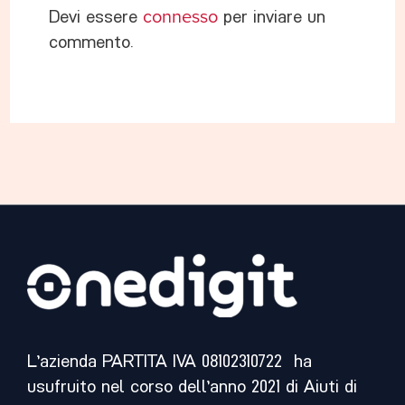
Devi essere
connesso
per inviare un
commento.
L’azienda PARTITA IVA 08102310722 ha
usufruito nel corso dell’anno 2021 di Aiuti di