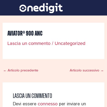
Vai
Navigazione
al
articoli
contenuto
Aviator® 900 Anc
Lascia un commento
/
Uncategorized
←
Articolo precedente
Articolo successivo
→
Lascia un commento
Devi essere
connesso
per inviare un