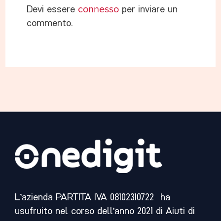
Devi essere
connesso
per inviare un
commento.
L’azienda PARTITA IVA 08102310722 ha
usufruito nel corso dell’anno 2021 di Aiuti di