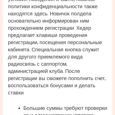
политики конфиденциальности также
находятся здесь. Новичок полдела
основательно информирован ним
прохождением регистрации. Хедер
предлагает клавиши проведения
регистрации, посещения персональные
кабинета. Специальная кнопка служит
для другого приемлемого вида
радиосвязь с саппортом,
администрацией клуба. После
регистрации вы сможете пополнить счет,
воспользоваться бонусами и делать
ставки.
Большие суммы требуют проверки