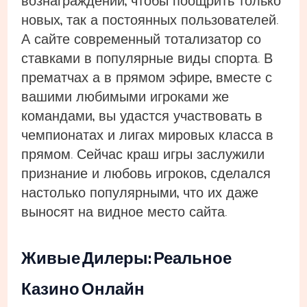
вознаграждений, чтобы поощрить только
новых, так а постоянных пользователей.
А сайте современный тотализатор со
ставками в популярные виды спорта. В
прематчах а в прямом эфире, вместе с
вашими любимыми игроками же
командами, вы удастся участвовать в
чемпионатах и лигах мировых класса в
прямом. Сейчас краш игры заслужили
признание и любовь игроков, сделался
настолько популярными, что их даже
выносят на видное место сайта.
Живы͏е Дилеры: Реальное
Казино Онлайн