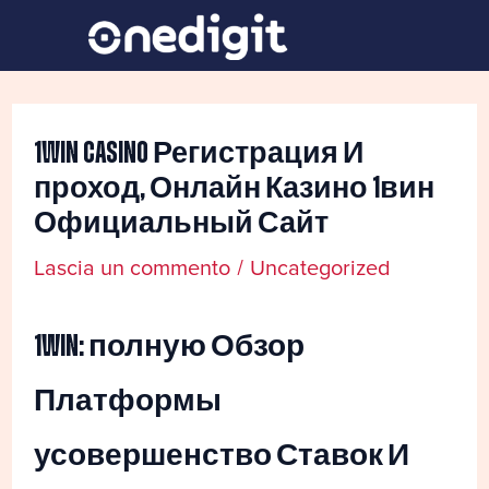
Vai
Navigazione
al
articoli
contenuto
1win Casino Регистрация И
проход, Онлайн Казино 1вин
Официальный Сайт
Lascia un commento
/
Uncategorized
1win: полную Обзор
Платформы
усовершенство Ставок И