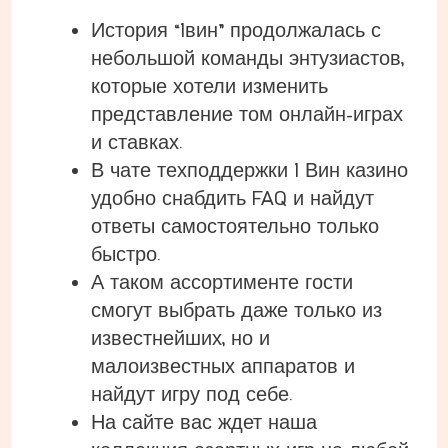
История “1вин” продолжалась с
небольшой команды энтузиастов,
которые хотели изменить
представление том онлайн-играх
и ставках.
В чате техподдержки 1 Вин казино
удобно снабдить FAQ и найдут
ответы самостоятельно только
быстро.
А таком ассортименте гости
смогут выбрать даже только из
известнейших, но и
малоизвестных аппаратов и
найдут игру под себе.
На сайте вас ждет наша