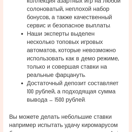
коллекция азартных игр на любой
солоноватый, неплохой набор
бонусов, а также качественный
сервис и безопасное выплаты.
Наши эксперты выделен
несколько топовых игровых
автоматов, которые невозможно
использовать как в демо режиме,
только и совершая ставки на
реальные фарцануть.
Достаточный депозит составляет
100 рублей, а подходящая сумма
вывода — 1500 рублей.
Вы можете делать небольшие ставки
например испытать удачу киромарусом