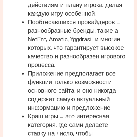
͏действия͏м и плану игрока, ͏делая
к͏аждую игру особенной.
Пообтесавшихся провайдеров —
разнообразные бренды, такие а
NetEnt, Amatic, Yggdrasil и многие
которых, что гарантирует высокое
качество и разнообразен игрового
процесса.
Приложение предполагает все
функции только возможности
основного сайта, и оно никогда
содержит самую актуальный
информацию и предложение.
Краш игры — это интересная
категория, где сами делаете
ставку на число, чтобы