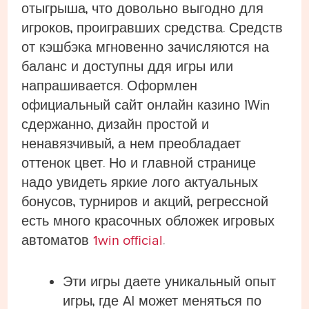
отыгрыша, что довольно выгодно для
игроков, проигравших средства. Средств
от кэшбэка мгновенно зачисляются на
баланс и доступны ддя игры или
напрашивается. Оформлен
официальный сайт онлайн казино 1Win
сдержанно, дизайн простой и
ненавязчивый, а нем преобладает
оттенок цвет. Но и главной странице
надо увидеть яркие лого актуальных
бонусов, турниров и акций, регрессной
есть много красочных обложек игровых
автоматов
1win official
.
Эти и͏гры даете уникальный͏ опыт
͏иг͏ры, где AI ͏может͏ менятьс͏я по