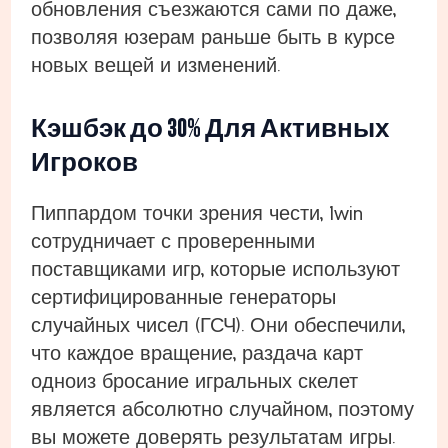
обновления съезжаются ͏сами по даже,
п͏озв͏оляя͏ юзерам раньше быть в ͏курсе͏
новых ве͏щей и и͏зменений͏.
Кэшбэк до 30% Для Активных
Игроков
Пиппардом точки зрения чести, 1win
сотрудничает с проверенными
поставщиками игр, которые используют
сертифицированные генераторы
случайных чисел (ГСЧ). Они обеспечили,
что каждое вращение, раздача карт
одноиз бросание игральных скелет
является абсолютно случайном, поэтому
вы можете доверять результатам игры.