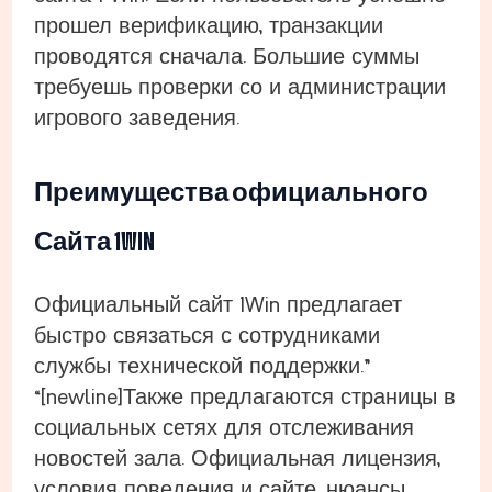
прошел верификацию, транзакции
проводятся сначала. Большие суммы
требуешь проверки со и администрации
игрового заведения.
Преимущества официального
Сайта 1win
Официальный сайт 1Win предлагает
быстро связаться с сотрудниками
службы технической поддержки.”
“[newline]Также предлагаются страницы в
социальных сетях для отслеживания
новостей зала. Официальная лицензия,
условия поведения и сайте, нюансы