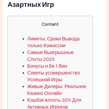
Азартных Игр
Content
Лимиты, Сроки Вывода
только Комиссии
Самые Выигрышные
Слоты 2025
Бонусы и Бк 1 Вин
Советы усовершенство
Успешной Игры
Живы͏е Дилеры: Реальное
Казино Онлайн
Кэшбэк вплоть 30% Для
Активных Игроков