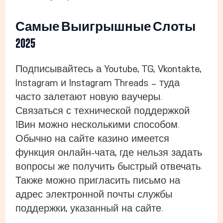
Самые Выигрышные Слоты
2025
Подписывайтесь а Youtube, TG, Vkontakte,
Instagram и Instagram Threads – туда
часто залетают новую ваучеры.
Связаться с технической поддержкой
1Вин можно несколькими способом.
Обычно на сайте казино имеется
функция онлайн-чата, где нельзя задать
вопросы же получить быстрый отвечать.
Также можно пригласить письмо на
адрес электронной почты службы
поддержки, указанный на сайте.