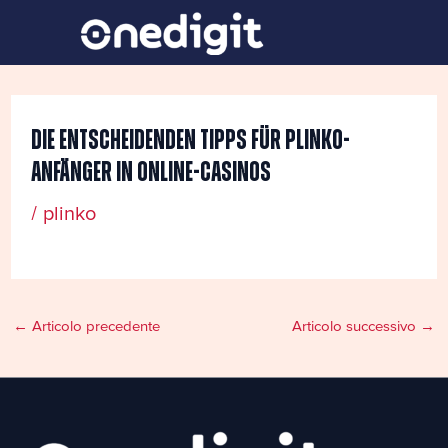
Vai
Navigazione
al
articoli
contenuto
Die entscheidenden Tipps für Plinko-
Anfänger in Online-Casinos
/
plinko
←
Articolo precedente
Articolo successivo
→